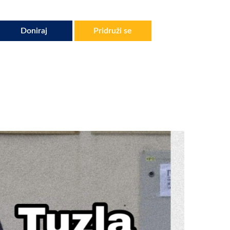
Doniraj
Pridruži se