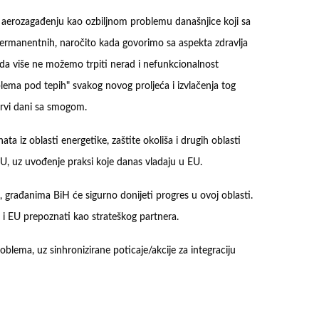
 o aerozagađenju kao ozbiljnom problemu današnjice koji sa
ermanentnih, naročito kada govorimo sa aspekta zdravlja
ra da više ne možemo trpiti nerad i nefunkcionalnost
blema pod tepih" svakog novog proljeća i izvlačenja tog
rvi dani sa smogom.
a iz oblasti energetike, zaštite okoliša i drugih oblasti
EU, uz uvođenje praksi koje danas vladaju u EU.
va, građanima BiH će sigurno donijeti progres u ovoj oblasti.
ja i EU prepoznati kao strateškog partnera.
lema, uz sinhronizirane poticaje/akcije za integraciju