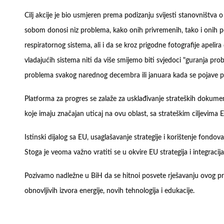
Cilj akcije je bio usmjeren prema podizanju svijesti stanovništva
sobom donosi niz problema, kako onih privremenih, tako i onih p
respiratornog sistema, ali i da se kroz prigodne fotografije apeli
vladajućih sistema niti da više smijemo biti svjedoci "guranja pro
problema svakog narednog decembra ili januara kada se pojave p
Platforma za progres se zalaže za usklađivanje strateških dokumenat
koje imaju značajan uticaj na ovu oblast, sa strateškim ciljevima 
Istinski dijalog sa EU, usaglašavanje strategije i korištenje fondo
Stoga je veoma važno vratiti se u okvire EU strategija i integraci
Pozivamo nadležne u BiH da se hitnoi posvete rješavanju ovog prob
obnovljivih izvora energije, novih tehnologija i edukacije.