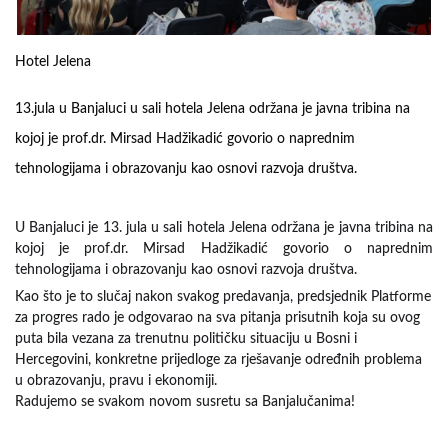
Hotel Jelena
13.jula u Banjaluci u sali hotela Jelena održana je javna tribina na
kojoj je prof.dr. Mirsad Hadžikadić govorio o naprednim
tehnologijama i obrazovanju kao osnovi razvoja društva.
U Banjaluci je 13. jula u sali hotela Jelena održana je javna tribina na
kojoj je prof.dr. Mirsad Hadžikadić govorio o naprednim
tehnologijama i obrazovanju kao osnovi razvoja društva.
Kao što je to slučaj nakon svakog predavanja, predsjednik Platforme
za progres rado je odgovarao na sva pitanja prisutnih koja su ovog
puta bila vezana za trenutnu političku situaciju u Bosni i
Hercegovini, konkretne prijedloge za rješavanje određnih problema
u obrazovanju, pravu i ekon
omiji.
Radujemo se svakom novom susretu sa Banjalučanima!