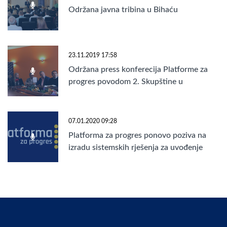
Održana javna tribina u Bihaću
23.11.2019 17:58
Održana press konferecija Platforme za
progres povodom 2. Skupštine u
Banjaluci
07.01.2020 09:28
Platforma za progres ponovo poziva na
izradu sistemskih rješenja za uvođenje
elektronskog glasanja u Bosni i
Hercegovini