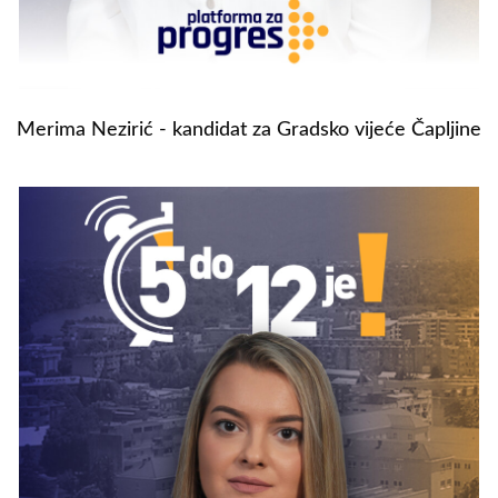
Merima Nezirić - kandidat za Gradsko vijeće Čapljine