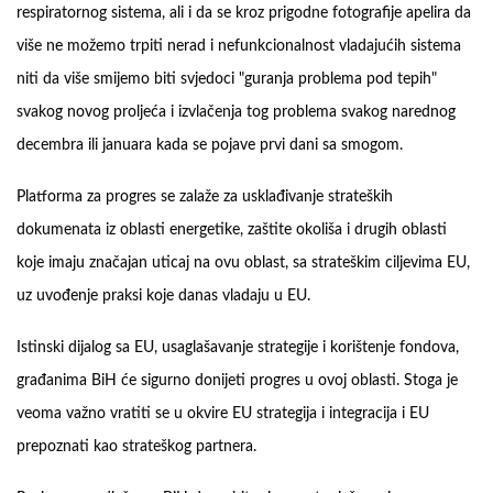
respiratornog sistema, ali i da se kroz prigodne fotografije apelira da
više ne možemo trpiti nerad i nefunkcionalnost vladajućih sistema
niti da više smijemo biti svjedoci "guranja problema pod tepih"
svakog novog proljeća i izvlačenja tog problema svakog narednog
decembra ili januara kada se pojave prvi dani sa smogom.
Platforma za progres se zalaže za usklađivanje strateških
dokumenata iz oblasti energetike, zaštite okoliša i drugih oblasti
koje imaju značajan uticaj na ovu oblast, sa strateškim ciljevima EU,
uz uvođenje praksi koje danas vladaju u EU.
Istinski dijalog sa EU, usaglašavanje strategije i korištenje fondova,
građanima BiH će sigurno donijeti progres u ovoj oblasti. Stoga je
veoma važno vratiti se u okvire EU strategija i integracija i EU
prepoznati kao strateškog partnera.