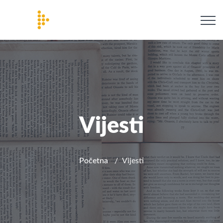
Vijesti
Početna
Vijesti