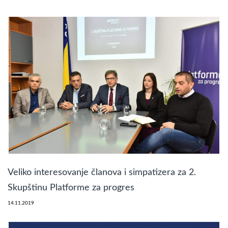
Veliko interesovanje članova i simpatizera za 2.
Skupštinu Platforme za progres
14.11.2019