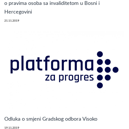
o pravima osoba sa invaliditetom u Bosni i
Hercegovini
21.11.2019
Odluka o smjeni Gradskog odbora Visoko
19.11.2019