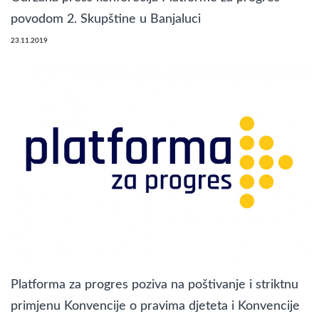
povodom 2. Skupštine u Banjaluci
23.11.2019
Platforma za progres poziva na poštivanje i striktnu
primjenu Konvencije o pravima djeteta i Konvencije