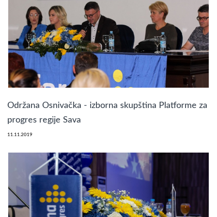
Održana Osnivačka - izborna skupština Platforme za
progres regije Sava
11.11.2019