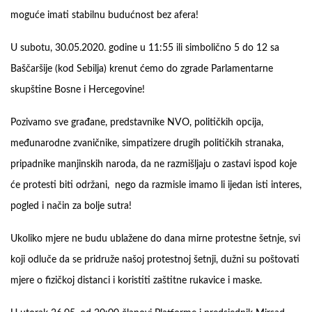
moguće imati stabilnu budućnost bez afera!
U subotu, 30.05.2020. godine u 11:55 ili simbolično 5 do 12 sa
Baščaršije (kod Sebilja) krenut ćemo do zgrade Parlamentarne
skupštine Bosne i Hercegovine!
Pozivamo sve građane, predstavnike NVO, političkih opcija,
međunarodne zvaničnike, simpatizere drugih političkih stranaka,
pripadnike manjinskih naroda, da ne razmišljaju o zastavi ispod koje
će protesti biti održani, nego da razmisle imamo li ijedan isti interes,
pogled i način za bolje sutra!
Ukoliko mjere ne budu ublažene do dana mirne protestne šetnje, svi
koji odluče da se pridruže našoj protestnoj šetnji, dužni su poštovati
mjere o fizičkoj distanci i koristiti zaštitne rukavice i maske.