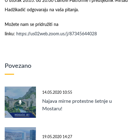
U utorak 26.05. od 20:00 članovi Platforme i predsjednik Mirsad
Hadžikadić odgovaraju na vaša pitanja.
Možete nam se pridružiti na
linku:
https://us02web.zoom.us/j/87345644028
Povezano
14.05.2020 10:55
Najava mirne protestne šetnje u
Mostaru!
19.05.2020 14:27