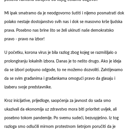
Mi ipak smatramo da je neodgovorno šutiti i nijemo posmatrati dok
polako nestaje dostojanstvo svih nas i dok se masovno krše ljudska
prava. Posebno nas brine što se želi ukinuti naše demokratsko
pravo - pravo na izbor!
U početku, korona virus je bila razlog zbog kojeg se razmišljalo o
prolongiranju lokalnih izbora. Danas je to nešto drugo. Ako je ideja
da se izbori potpuno odgode, to ne možemo dozvoliti. Zahtijevamo
da se svim građanima i građankama omogući pravo da glasaju i
izaberu svoje predstavnike.
Kroz inicijative, prijedloge, saopćenja za javnost do sada smo
ukazivali da ekonomija uz zdravstvo mora biti prioritet uvijek, ali
posebno tokom pandemije. Po svemu sudeći, bezuspješno. Iz tog
razloga smo odlučili mirnom protestnom šetnjom poručiti da je