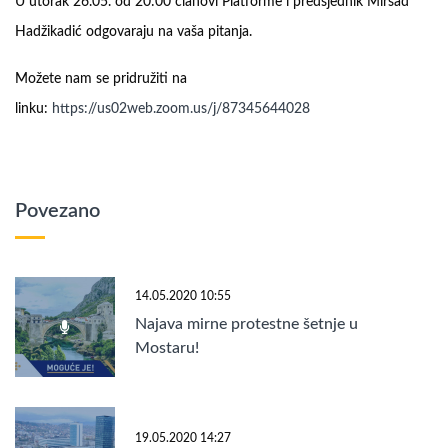
U utorak 26.05. od 20:00 članovi Platforme i predsjednik Mirsad
Hadžikadić odgovaraju na vaša pitanja.
Možete nam se pridružiti na
linku:
https://us02web.zoom.us/j/87345644028
Povezano
14.05.2020 10:55
Najava mirne protestne šetnje u
Mostaru!
19.05.2020 14:27