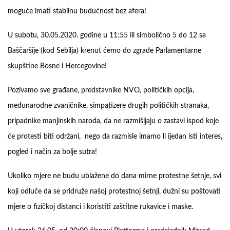
moguće imati stabilnu budućnost bez afera!
U subotu, 30.05.2020. godine u 11:55 ili simbolično 5 do 12 sa
Baščaršije (kod Sebilja) krenut ćemo do zgrade Parlamentarne
skupštine Bosne i Hercegovine!
Pozivamo sve građane, predstavnike NVO, političkih opcija,
međunarodne zvaničnike, simpatizere drugih političkih stranaka,
pripadnike manjinskih naroda, da ne razmišljaju o zastavi ispod koje
će protesti biti održani, nego da razmisle imamo li ijedan isti interes,
pogled i način za bolje sutra!
Ukoliko mjere ne budu ublažene do dana mirne protestne šetnje, svi
koji odluče da se pridruže našoj protestnoj šetnji, dužni su poštovati
mjere o fizičkoj distanci i koristiti zaštitne rukavice i maske.