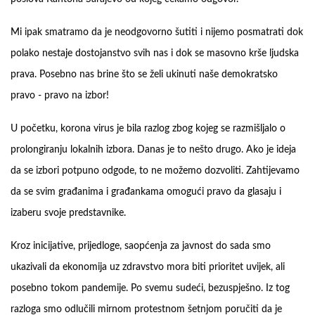
Mi ipak smatramo da je neodgovorno šutiti i nijemo posmatrati dok
polako nestaje dostojanstvo svih nas i dok se masovno krše ljudska
prava. Posebno nas brine što se želi ukinuti naše demokratsko
pravo - pravo na izbor!
U početku, korona virus je bila razlog zbog kojeg se razmišljalo o
prolongiranju lokalnih izbora. Danas je to nešto drugo. Ako je ideja
da se izbori potpuno odgode, to ne možemo dozvoliti. Zahtijevamo
da se svim građanima i građankama omogući pravo da glasaju i
izaberu svoje predstavnike.
Kroz inicijative, prijedloge, saopćenja za javnost do sada smo
ukazivali da ekonomija uz zdravstvo mora biti prioritet uvijek, ali
posebno tokom pandemije. Po svemu sudeći, bezuspješno. Iz tog
razloga smo odlučili mirnom protestnom šetnjom poručiti da je