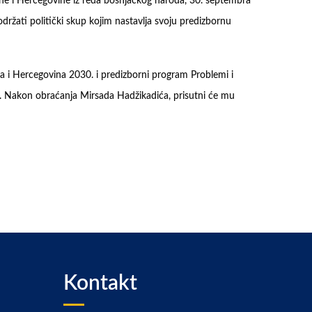
sne i Hercegovine iz reda bošnjačkog naroda, 30. septembra
držati politički skup kojim nastavlja svoju predizbornu
sna i Hercegovina 2030. i predizborni program Problemi i
ić. Nakon obraćanja Mirsada Hadžikadića, prisutni će mu
Kontakt