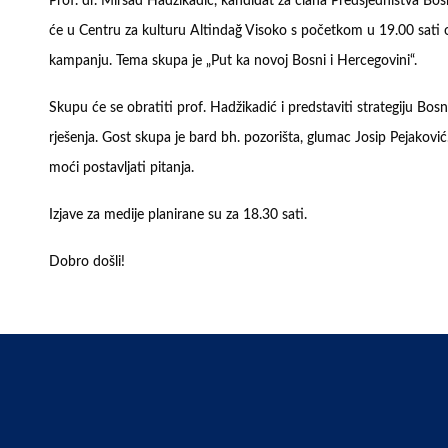
Prof. dr. Mirsad Hadžikadić, kandidat za člana Predsjedništva Bo
će u Centru za kulturu Altindağ Visoko s početkom u 19.00 sati o
kampanju. Tema skupa je „Put ka novoj Bosni i Hercegovini“.
Skupu će se obratiti prof. Hadžikadić i predstaviti strategiju Bo
rješenja. Gost skupa je bard bh. pozorišta, glumac Josip Pejakov
moći postavljati pitanja.
Izjave za medije planirane su za 18.30 sati.
Dobro došli!