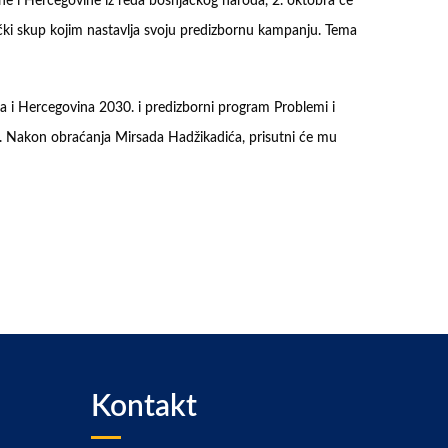
sne i Hercegovine iz reda bošnjačkog naroda, 2. oktobra će
čki skup kojim nastavlja svoju predizbornu kampanju. Tema
sna i Hercegovina 2030. i predizborni program Problemi i
ić. Nakon obraćanja Mirsada Hadžikadića, prisutni će mu
Kontakt