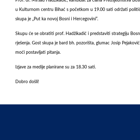
Prof. dr. Mirsad Hadžikadić, kandidat za člana Predsjedništva Bo
u Kulturnom centru Bihać s početkom u 19.00 sati održati politi
skupa je „Put ka novoj Bosni i Hercegovini“.
Skupu će se obratiti prof. Hadžikadić i predstaviti strategiju Bo
rješenja. Gost skupa je bard bh. pozorišta, glumac Josip Pejakov
moći postavljati pitanja.
Izjave za medije planirane su za 18.30 sati.
Dobro došli!