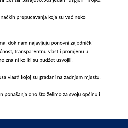
i Centar Sarajevo. Još jedan “uspjeh” Trojke.
anačkih prepucavanja koja su već neko
ama, dok nam najavljuju ponovni zajednički
ćnost, transparentnu vlast i promjenu u
 zna ni koliki su budžet usvojili.
sa vlasti kojoj su građani na zadnjem mjestu.
in ponašanja ono što želimo za svoju općinu i