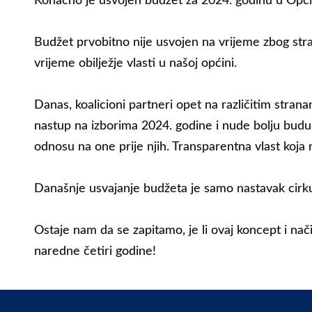
Konačno je usvojen budžet za 2024. godinu u Općin
Budžet prvobitno nije usvojen na vrijeme zbog str
vrijeme obilježje vlasti u našoj općini.
Danas, koalicioni partneri opet na različitim stran
nastup na izborima 2024. godine i nude bolju budu
odnosu na one prije njih. Transparentna vlast koja ne
Današnje usvajanje budžeta je samo nastavak cirku
Ostaje nam da se zapitamo, je li ovaj koncept i nač
naredne četiri godine!