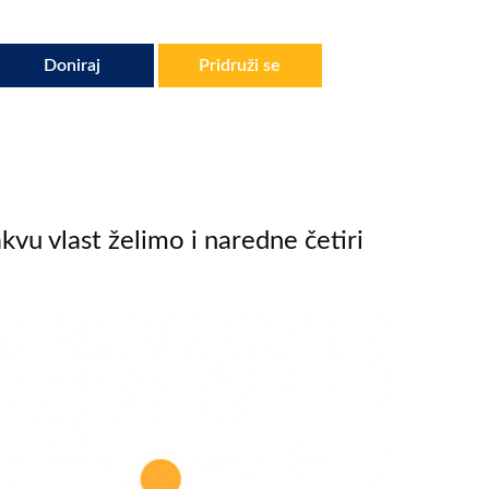
Doniraj
Pridruži se
kvu vlast želimo i naredne četiri