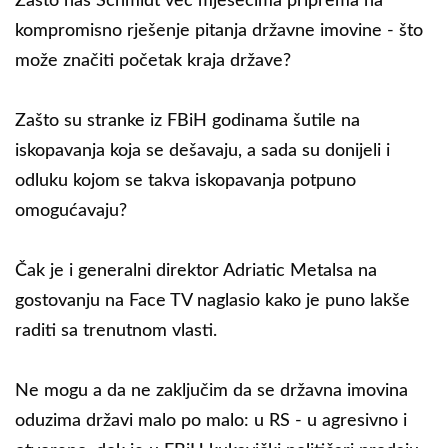
Zašto nas Schmidt već mjesecima priprema na
kompromisno rješenje pitanja državne imovine - što
može značiti početak kraja države?
Zašto su stranke iz FBiH godinama šutile na
iskopavanja koja se dešavaju, a sada su donijeli i
odluku kojom se takva iskopavanja potpuno
omogućavaju?
Čak je i generalni direktor Adriatic Metalsa na
gostovanju na Face TV naglasio kako je puno lakše
raditi sa trenutnom vlasti.
Ne mogu a da ne zaključim da se državna imovina
oduzima državi malo po malo: u RS - u agresivno i