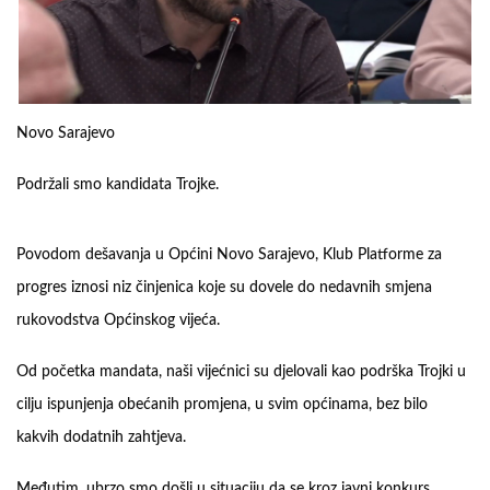
Novo Sarajevo
Podržali smo kandidata Trojke.
Povodom dešavanja u Općini Novo Sarajevo, Klub Platforme za
progres iznosi niz činjenica koje su dovele do nedavnih smjena
rukovodstva Općinskog vijeća.
Od početka mandata, naši vijećnici su djelovali kao podrška Trojki u
cilju ispunjenja obećanih promjena, u svim općinama, bez bilo
kakvih dodatnih zahtjeva.
Međutim, ubrzo smo došli u situaciju da se kroz javni konkurs