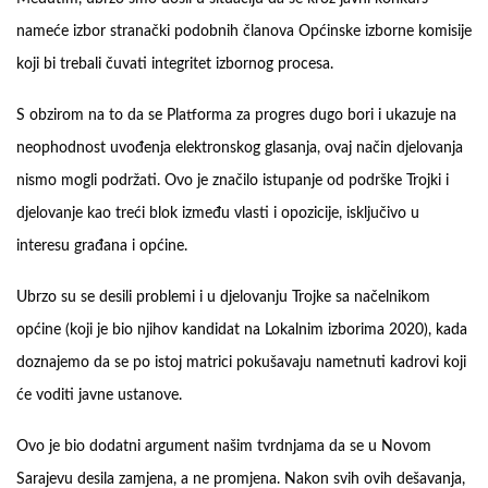
nameće izbor stranački podobnih članova Općinske izborne komisije
koji bi trebali čuvati integritet izbornog procesa.
S obzirom na to da se Platforma za progres dugo bori i ukazuje na
neophodnost uvođenja elektronskog glasanja, ovaj način djelovanja
nismo mogli podržati. Ovo je značilo istupanje od podrške Trojki i
djelovanje kao treći blok između vlasti i opozicije, isključivo u
interesu građana i općine.
Ubrzo su se desili problemi i u djelovanju Trojke sa načelnikom
općine (koji je bio njihov kandidat na Lokalnim izborima 2020), kada
doznajemo da se po istoj matrici pokušavaju nametnuti kadrovi koji
će voditi javne ustanove.
Ovo je bio dodatni argument našim tvrdnjama da se u Novom
Sarajevu desila zamjena, a ne promjena. Nakon svih ovih dešavanja,