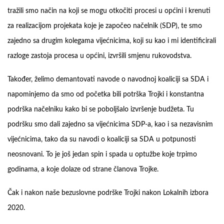
tražili smo način na koji se mogu otkočiti procesi u općini i krenuti
za realizacijom projekata koje je započeo načelnik (SDP), te smo
zajedno sa drugim kolegama vijećnicima, koji su kao i mi identificirali
razloge zastoja procesa u općini, izvršili smjenu rukovodstva.
Također, želimo demantovati navode o navodnoj koaliciji sa SDA i
napominjemo da smo od početka bili potrška Trojki i konstantna
podrška načelniku kako bi se poboljšalo izvršenje budžeta. Tu
podršku smo dali zajedno sa vijećnicima SDP-a, kao i sa nezavisnim
vijećnicima, tako da su navodi o koaliciji sa SDA u potpunosti
neosnovani. To je još jedan spin i spada u optužbe koje trpimo
godinama, a koje dolaze od strane članova Trojke.
Čak i nakon naše bezuslovne podrške Trojki nakon Lokalnih izbora
2020.