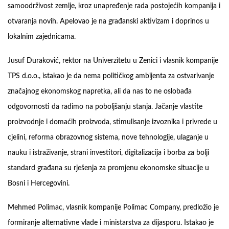
samoodrživost zemlje, kroz unapređenje rada postojećih kompanija i
otvaranja novih. Apelovao je na građanski aktivizam i doprinos u
lokalnim zajednicama.
Jusuf Duraković, rektor na Univerzitetu u Zenici i vlasnik kompanije
TPS d.o.o., istakao je da nema političkog ambijenta za ostvarivanje
značajnog ekonomskog napretka, ali da nas to ne oslobađa
odgovornosti da radimo na poboljšanju stanja. Jačanje vlastite
proizvodnje i domaćih proizvoda, stimulisanje izvoznika i privrede u
cjelini, reforma obrazovnog sistema, nove tehnologije, ulaganje u
nauku i istraživanje, strani investitori, digitalizacija i borba za bolji
standard građana su rješenja za promjenu ekonomske situacije u
Bosni i Hercegovini.
Mehmed Polimac, vlasnik kompanije Polimac Company, predložio je
formiranje alternativne vlade i ministarstva za dijasporu. Istakao je