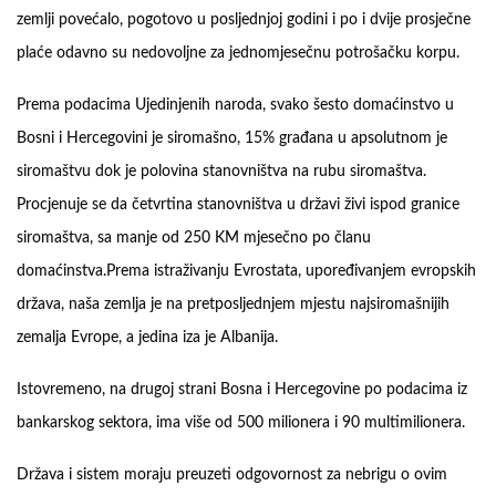
zemlji povećalo, pogotovo u posljednjoj godini i po i dvije prosječne
plaće odavno su nedovoljne za jednomjesečnu potrošačku korpu.
Prema podacima Ujedinjenih naroda, svako šesto domaćinstvo u
Bosni i Hercegovini je siromašno, 15% građana u apsolutnom je
siromaštvu dok je polovina stanovništva na rubu siromaštva.
Procjenuje se da četvrtina stanovništva u državi živi ispod granice
siromaštva, sa manje od 250 KM mjesečno po članu
domaćinstva.Prema istraživanju Evrostata, upoređivanjem evropskih
država, naša zemlja je na pretposljednjem mjestu najsiromašnijih
zemalja Evrope, a jedina iza je Albanija.
Istovremeno, na drugoj strani Bosna i Hercegovine po podacima iz
bankarskog sektora, ima više od 500 milionera i 90 multimilionera.
Država i sistem moraju preuzeti odgovornost za nebrigu o ovim