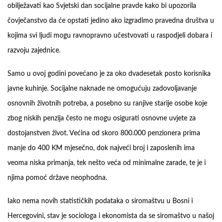
obilježavati kao Svjetski dan socijalne pravde kako bi upozorila
čovječanstvo da će opstati jedino ako izgradimo pravedna društva u
kojima svi ljudi mogu ravnopravno učestvovati u raspodjeli dobara i
razvoju zajednice.
Samo u ovoj godini povećano je za oko dvadesetak posto korisnika
javne kuhinje. Socijalne naknade ne omogućuju zadovoljavanje
osnovnih životnih potreba, a posebno su ranjive starije osobe koje
zbog niskih penzija često ne mogu osigurati osnovne uvjete za
dostojanstven život. Većina od skoro 800.000 penzionera prima
manje do 400 KM mjesečno, dok najveći broj i zaposlenih ima
veoma niska primanja, tek nešto veća od minimalne zarade, te je i
njima pomoć države neophodna.
Iako nema novih statističkih podataka o siromaštvu u Bosni i
Hercegovini, stav je sociologa i ekonomista da se siromaštvo u našoj