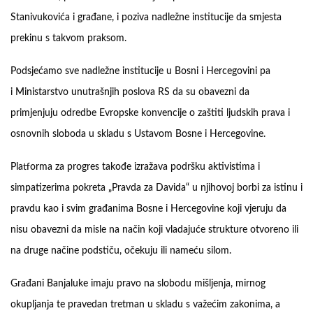
Stanivukovića i građane, i poziva nadležne institucije da smjesta
prekinu s takvom praksom.
Podsjećamo sve nadležne institucije u Bosni i Hercegovini pa
i Ministarstvo unutrašnjih poslova RS da su obavezni da
primjenjuju odredbe Evropske konvencije o zaštiti ljudskih prava i
osnovnih sloboda u skladu s Ustavom Bosne i Hercegovine.
Platforma za progres takođe izražava podršku aktivistima i
simpatizerima pokreta „Pravda za Davida“ u njihovoj borbi za istinu i
pravdu kao i svim građanima Bosne i Hercegovine koji vjeruju da
nisu obavezni da misle na način koji vladajuće strukture otvoreno ili
na druge načine podstiču, očekuju ili nameću silom.
Građani Banjaluke imaju pravo na slobodu mišljenja, mirnog
okupljanja te pravedan tretman u skladu s važećim zakonima, a