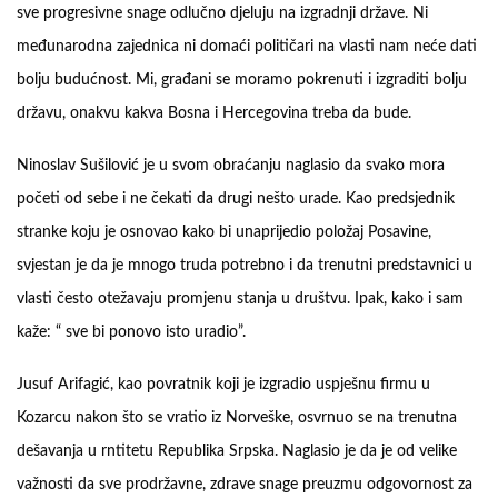
sve progresivne snage odlučno djeluju na izgradnji države. Ni
međunarodna zajednica ni domaći političari na vlasti nam neće dati
bolju budućnost. Mi, građani se moramo pokrenuti i izgraditi bolju
državu, onakvu kakva Bosna i Hercegovina treba da bude.
Ninoslav Sušilović je u svom obraćanju naglasio da svako mora
početi od sebe i ne čekati da drugi nešto urade. Kao predsjednik
stranke koju je osnovao kako bi unaprijedio položaj Posavine,
svjestan je da je mnogo truda potrebno i da trenutni predstavnici u
vlasti često otežavaju promjenu stanja u društvu. Ipak, kako i sam
kaže: “ sve bi ponovo isto uradio”.
Jusuf Arifagić, kao povratnik koji je izgradio uspješnu firmu u
Kozarcu nakon što se vratio iz Norveške, osvrnuo se na trenutna
dešavanja u rntitetu Republika Srpska. Naglasio je da je od velike
važnosti da sve prodržavne, zdrave snage preuzmu odgovornost za