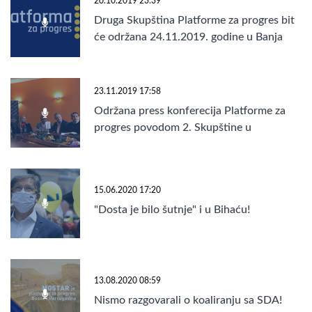
20.10.2019 23:39
Druga Skupština Platforme za progres bit
će održana 24.11.2019. godine u Banja
Luci!
23.11.2019 17:58
Održana press konferecija Platforme za
progres povodom 2. Skupštine u
Banjaluci
15.06.2020 17:20
"Dosta je bilo šutnje" i u Bihaću!
13.08.2020 08:59
Nismo razgovarali o koaliranju sa SDA!