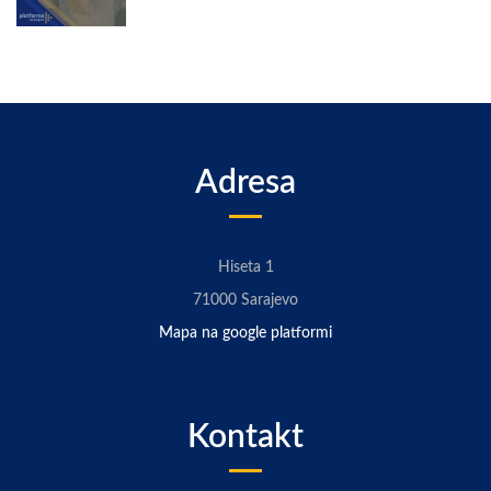
Adresa
Hiseta 1
71000 Sarajevo
Mapa na google platformi
Kontakt