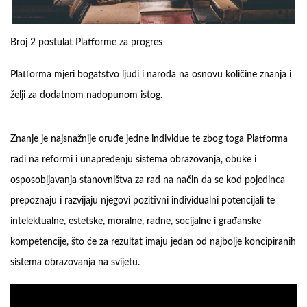
Broj 2 postulat Platforme za progres
Platforma mjeri bogatstvo ljudi i naroda na osnovu količine znanja i
želji za dodatnom nadopunom istog.
Znanje je najsnažnije oruđe jedne individue te zbog toga Platforma
radi na reformi i unapređenju sistema obrazovanja, obuke i
osposobljavanja stanovništva za rad na način da se kod pojedinca
prepoznaju i razvijaju njegovi pozitivni individualni potencijali te
intelektualne, estetske, moralne, radne, socijalne i građanske
kompetencije, što će za rezultat imaju jedan od najbolje koncipiranih
sistema obrazovanja na svijetu.