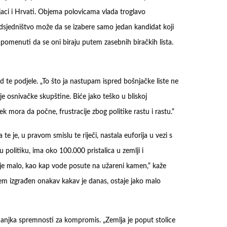
jaci i Hrvati. Objema polovicama vlada troglavo
redsjedništvo može da se izabere samo jedan kandidat koji
pomenuti da se oni biraju putem zasebnih biračkih lista.
d te podjele. „To što ja nastupam ispred bošnjačke liste ne
je osnivačke skupštine. Biće jako teško u bliskoj
k mora da počne, frustracije zbog politike rastu i rastu.“
e je, u pravom smislu te riječi, nastala euforija u vezi s
politiku, ima oko 100.000 pristalica u zemlji i
li je malo, kao kap vode posute na užareni kamen,“ kaže
stem izgrađen onakav kakav je danas, ostaje jako malo
anjka spremnosti za kompromis. „Zemlja je poput stolice