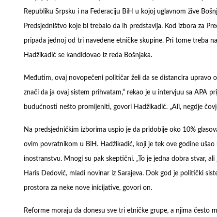
Republiku Srpsku i na Federaciju BiH u kojoj uglavnom žive Bošn
Predsjedništvo koje bi trebalo da ih predstavlja. Kod izbora za P
pripada jednoj od tri navedene etničke skupine. Pri tome treba na
Hadžikadić se kandidovao iz reda Bošnjaka.
Međutim, ovaj novopečeni političar želi da se distancira upravo o
znači da ja ovaj sistem prihvatam,“ rekao je u intervjuu sa APA pri
budućnosti nešto promijeniti, govori Hadžikadić. „Ali, negdje čovje
Na predsjedničkim izborima uspio je da pridobije oko 10% glasova t
ovim povratnikom u BiH. Hadžikadić, koji je tek ove godine ušao u 
inostranstvu. Mnogi su pak skeptični. „To je jedna dobra stvar, a
Haris Dedović, mladi novinar iz Sarajeva. Dok god je politički si
prostora za neke nove inicijative, govori on.
Reforme moraju da donesu sve tri etničke grupe, a njima često m