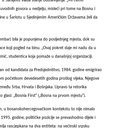
“ u Sarajevu vlada stanje oduševljenja. „Mi ćemo
 uvodnih govora u nedjelju, misleći pri tome na Bosnu i
line u Šarlotu u Sjedinjenim Američkim Državama želi da
bar) bila je popunjena do posljednjeg mjesta, dok su
bace koji pogled na binu. „Ovaj pokret daje mi nadu da u
imić, studentica koja pomaže u današnjoj organizaciji.
dan od kandidata za Predsjedništvo, 1984. godine emigrirao
om početkom devedesetih godina prošlog vijeka. Njegove
između Srba, Hrvata i Bošnjaka. Upravo ta retorika
glasi: „Bosnia First“ („Bosna na prvom mjestu“).
tim, u bosanskohercegovačkom kontekstu to nije nimalo
95. godine, političke pozicije se prevashodno dijele i
emlja rascjepkana na dva entiteta: na većinski srpsku