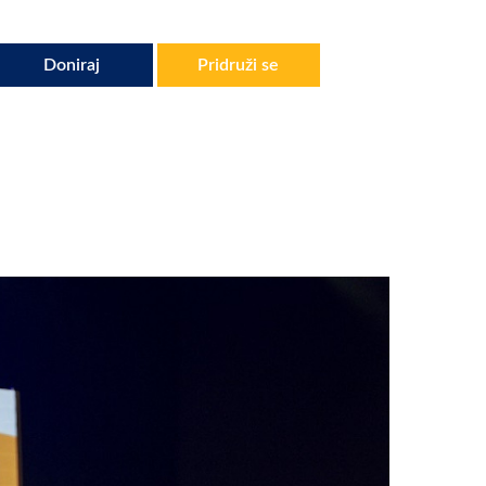
Doniraj
Pridruži se