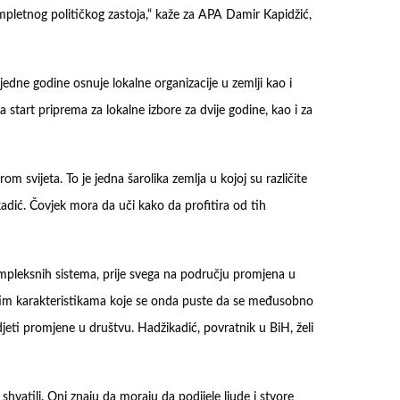
mpletnog političkog zastoja,“ kaže za APA Damir Kapidžić,
jedne godine osnuje lokalne organizacije u zemlji kao i
za start priprema za lokalne izbore za dvije godine, kao i za
om svijeta. To je jedna šarolika zemlja u kojoj su različite
kadić. Čovjek mora da uči kako da profitira od tih
pleksnih sistema, prije svega na području promjena u
ičitim karakteristikama koje se onda puste da se međusobno
idjeti promjene u društvu. Hadžikadić, povratnik u BiH, želi
 shvatili. Oni znaju da moraju da podijele ljude i stvore