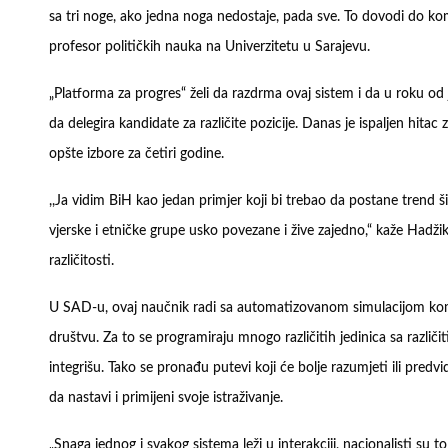
sa tri noge, ako jedna noga nedostaje, pada sve. To dovodi do ko
profesor političkih nauka na Univerzitetu u Sarajevu.
„Platforma za progres“ želi da razdrma ovaj sistem i da u roku od 
da delegira kandidate za različite pozicije. Danas je ispaljen hitac 
opšte izbore za četiri godine.
,,Ja vidim BiH kao jedan primjer koji bi trebao da postane trend šir
vjerske i etničke grupe usko povezane i žive zajedno,“ kaže Hadži
različitosti.
U SAD-u, ovaj naučnik radi sa automatizovanom simulacijom kom
društvu. Za to se programiraju mnogo različitih jedinica sa razl
integrišu. Tako se pronađu putevi koji će bolje razumjeti ili predv
da nastavi i primijeni svoje istraživanje.
„Snaga jednog i svakog sistema leži u interakciji, nacionalisti su to