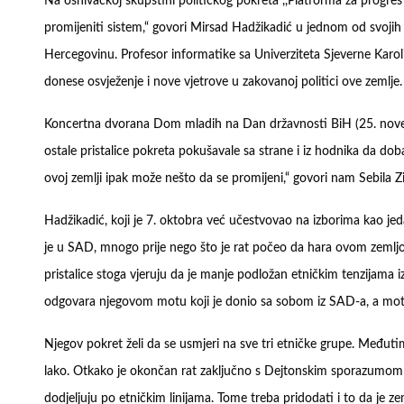
Na osnivačkoj skupštini političkog pokreta ,,Platforma za progres
promijeniti sistem,“ govori Mirsad Hadžikadić u jednom od svojih
Hercegovinu. Profesor informatike sa Univerziteta Sjeverne Karo
donese osvježenje i nove vjetrove u zakovanoj politici ove zemlje.
Koncertna dvorana Dom mladih na Dan državnosti BiH (25. novem
ostale pristalice pokreta pokušavale sa strane i iz hodnika da do
ovoj zemlji ipak može nešto da se promijeni,“ govori nam Sebila Z
Hadžikadić, koji je 7. oktobra već učestvovao na izborima kao je
je u SAD, mnogo prije nego što je rat počeo da hara ovom zemlj
pristalice stoga vjeruju da je manje podložan etničkim tenzijama 
odgovara njegovom motu koji je donio sa sobom iz SAD-a, a moto 
Njegov pokret želi da se usmjeri na sve tri etničke grupe. Među
lako. Otkako je okončan rat zaključno s Dejtonskim sporazumom 19
dodjeljuju po etničkim linijama. Tome treba pridodati i to da je z