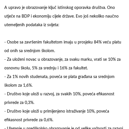
A upravo je obrazovanje ključ istinskog oporavka društva. Ono
utječe na BDP i ekonomiju cijele države. Evo još nekoliko naučno
utemeljenih podataka iz svijeta:
-
Osobe sa završenim fakultetom imaju u prosjeku 84% veću platu
od onih sa srednjom školom.
-
Za uloženi novac u obrazovanje, za svaku marku, vrati se 10% za
osnovnu školu, 5% za srednju i 16% za fakultet.
-
Za 1% novih studenata, poveća se plata građana sa srednjom
školom za 1,6%.
-
Društvo koje uloži u razvoj, za svakih 10%, poveća efikasnost
privrede za 0,3%.
-
Društvo koje uloži u primijenjeno istraživanje 10%, poveća
efikasnost privrede za 0,6%.
-
Ulaganje u predškolsko obrazovanje je od velike važnosti za razvoj