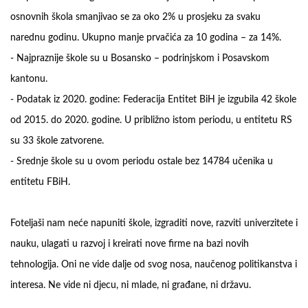
osnovnih škola smanjivao se za oko 2% u prosjeku za svaku
narednu godinu. Ukupno manje prvačića za 10 godina – za 14%.
-
Najpraznije škole su u Bosansko – podrinjskom i Posavskom
kantonu.
- Podatak iz 2020. godine: Federacija Entitet BiH je izgubila 42 škole
od 2015. do 2020. godine. U približno istom periodu, u entitetu RS
su 33 škole zatvorene.
-
Srednje škole su u ovom periodu ostale bez 14784 učenika u
entitetu FBiH.
Foteljaši nam neće napuniti škole, izgraditi nove, razviti univerzitete i
nauku, ulagati u razvoj i kreirati nove firme na bazi novih
tehnologija. Oni ne vide dalje od svog nosa, naučenog politikanstva i
interesa. Ne vide ni djecu, ni mlade, ni građane, ni državu.