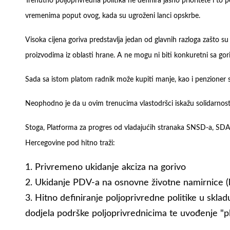
Trenutno poljoprivredna politika ne definira jasno prioritete i to
vremenima poput ovog, kada su ugroženi lanci opskrbe.
Visoka cijena goriva predstavlja jedan od glavnih razloga zašto 
proizvodima iz oblasti hrane. A ne mogu ni biti konkuretni sa gor
Sada sa istom platom radnik može kupiti manje, kao i penzioner 
Neophodno je da u ovim trenucima vlastodršci iskažu solidarnost
Stoga, Platforma za progres od vladajućih stranaka SNSD-a, SDA 
Hercegovine pod hitno traži:
Privremeno ukidanje akciza na gorivo
Ukidanje PDV-a na osnovne životne namirnice (braš
Hitno definiranje poljoprivredne politike u skladu
dodjela podrške poljoprivrednicima te uvođenje "p