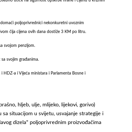
 posebno utiče na sigurnost opskrbe hrane i cijenu u kriznim
su domaći poljoprivrednici nekonkuretni uvoznim
ivom čija cijena ovih dana dostiže 3 KM po litru.
sa svojom penzijom.
 sa svojim građanima.
i HDZ-a i Vijeća ministara i Parlamenta Bosne i
no, hljeb, ulje, mlijeko, lijekovi, gorivo)
 sa situacijom u svijetu, usvajanje strategije i
lavog dizela" poljoprivrednim proizvođačima