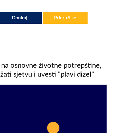
Doniraj
Pridruži se
V na osnovne životne potrepštine,
ati sjetvu i uvesti "plavi dizel"