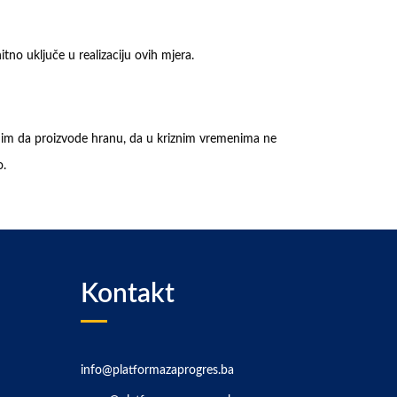
tno uključe u realizaciju ovih mjera.
i im da proizvode hranu, da u kriznim vremenima ne
o.
Kontakt
info@platformazaprogres.ba