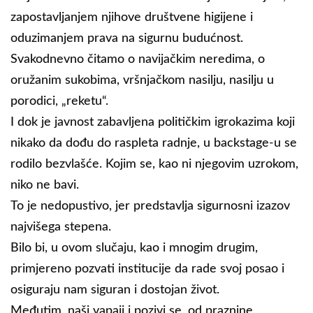
zapostavljanjem njihove društvene higijene i
oduzimanjem prava na sigurnu budućnost.
Svakodnevno čitamo o navijačkim neredima, o
oružanim sukobima, vršnjačkom nasilju, nasilju u
porodici, „reketu“.
I dok je javnost zabavljena političkim igrokazima koji
nikako da dođu do raspleta radnje, u backstage-u se
rodilo bezvlašće. Kojim se, kao ni njegovim uzrokom,
niko ne bavi.
To je nedopustivo, jer predstavlja sigurnosni izazov
najvišega stepena.
Bilo bi, u ovom slučaju, kao i mnogim drugim,
primjereno pozvati institucije da rade svoj posao i
osiguraju nam siguran i dostojan život.
Međutim, naši vapaji i pozivi se, od praznine,