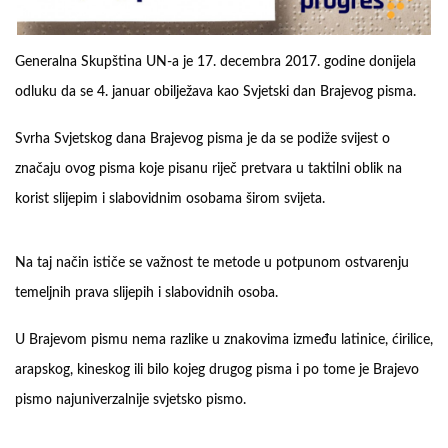
Generalna Skupština UN-a je 17. decembra 2017. godine donijela
odluku da se 4. januar obilježava kao Svjetski dan Brajevog pisma.
Svrha Svjetskog dana Brajevog pisma je da se podiže svijest o
značaju ovog pisma koje pisanu riječ pretvara u taktilni oblik na
korist slijepim i slabovidnim osobama širom svijeta.
Na taj način ističe se važnost te metode u potpunom ostvarenju
temeljnih prava slijepih i slabovidnih osoba.
U Brajevom pismu nema razlike u znakovima između latinice, ćirilice,
arapskog, kineskog ili bilo kojeg drugog pisma i po tome je Brajevo
pismo najuniverzalnije svjetsko pismo.