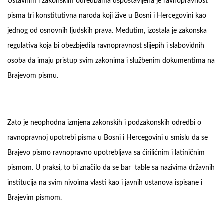
Ustavnim i zakonskim odredbama uspostavljena je ravnopravnost
pisma tri konstitutivna naroda koji žive u Bosni i Hercegovini kao
jednog od osnovnih ljudskih prava. Međutim, izostala je zakonska
regulativa koja bi obezbjedila ravnopravnost slijepih i slabovidnih
osoba da imaju pristup svim zakonima i službenim dokumentima na
Brajevom pismu.
Zato je neophodna izmjena zakonskih i podzakonskih odredbi o
ravnopravnoj upotrebi pisma u Bosni i Hercegovini u smislu da se
Brajevo pismo ravnopravno upotrebljava sa ćirilićnim i latiničnim
pismom. U praksi, to bi značilo da se bar table sa nazivima državnih
institucija na svim nivoima vlasti kao i javnih ustanova ispisane i
Brajevim pismom.